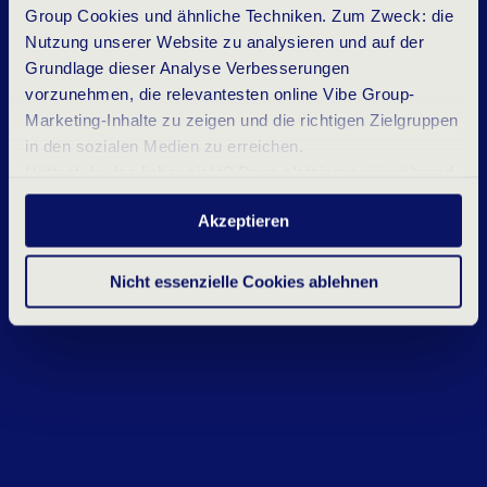
Group Cookies und ähnliche Techniken. Zum Zweck: die
Nutzung unserer Website zu analysieren und auf der
Grundlage dieser Analyse Verbesserungen
vorzunehmen, die relevantesten online Vibe Group-
Marketing-Inhalte zu zeigen und die richtigen Zielgruppen
in den sozialen Medien zu erreichen.
Hättest du das lieber nicht? Dann platzieren wir während
deines Besuchs nur wesentliche und statistische
Akzeptieren
Cookies. Möchtest du mehr wissen? Klicke oben auf
„Details“ oder lies unser
Datenschutzerklärung
.
Nicht essenzielle Cookies ablehnen