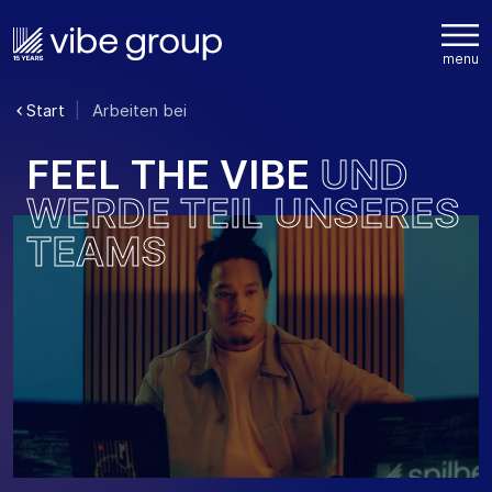
Start
Arbeiten bei
F
E
E
L
T
H
E
V
I
B
E
U
N
D
W
E
R
D
E
T
E
I
L
U
N
S
E
R
E
S
T
E
A
M
S