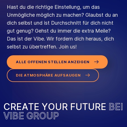
Hast du die richtige Einstellung, um das
Unmögliche möglich zu machen? Glaubst du an
dich selbst und ist Durchschnitt für dich nicht
gut genug? Gehst du immer die extra Meile?
Das ist der Vibe. Wir fordern dich heraus, dich
selbst zu übertreffen. Join us!
ALLE OFFENEN STELLEN ANZEIGEN
DIE ATMOSPHÄRE AUFSAUGEN
C
R
E
A
T
E
Y
O
U
R
F
U
T
U
R
E
B
E
I
V
I
B
E
G
R
O
U
P