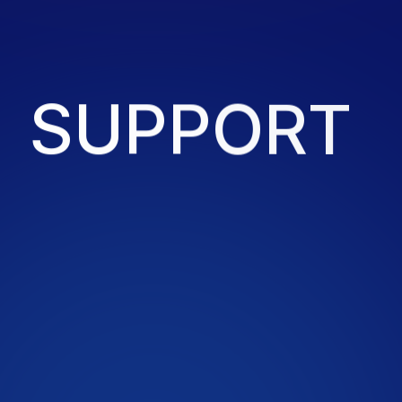
S
U
P
P
O
R
T