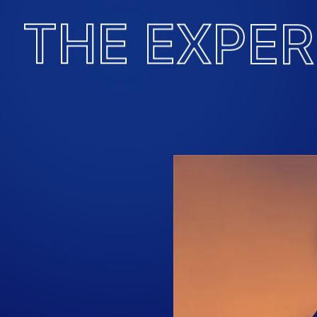
T
H
E
E
X
P
E
R