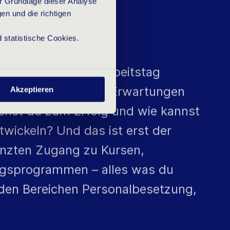
L
S
r Grundlage dieser Analyse
en und die richtigen
 statistische Cookies.
 Mit deinem ersten Arbeitstag
g on the Job. Welche Erwartungen
Akzeptieren
chst du zum Erfolg und wie kannst
twickeln? Und das ist erst der
enzten Zugang zu Kursen,
ngsprogrammen – alles was du
n den Bereichen Personalbesetzung,