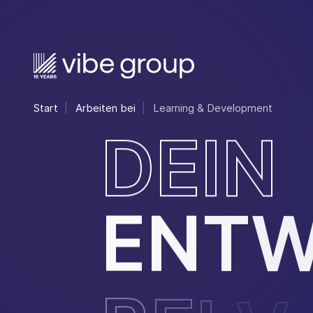
Start
Arbeiten bei
Learning & Development
D
E
I
N
E
N
T