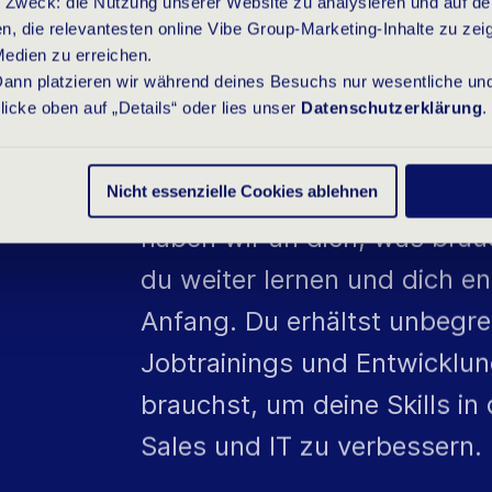
E
D
E
I
N
E
S
K
I
L
 Zweck: die Nutzung unserer Website zu analysieren und auf de
die relevantesten online Vibe Group-Marketing-Inhalte zu zeig
Medien zu erreichen.
 Dann platzieren wir während deines Besuchs nur wesentliche und
cke oben auf „Details“ oder lies unser
Datenschutzerklärung
.
Bist du bereit? Wir sind es!
beginnt direkt dein Trainin
Nicht essenzielle Cookies ablehnen
haben wir an dich, was brau
du weiter lernen und dich en
Anfang. Du erhältst unbegr
Jobtrainings und Entwicklu
brauchst, um deine Skills i
Sales und IT zu verbessern.