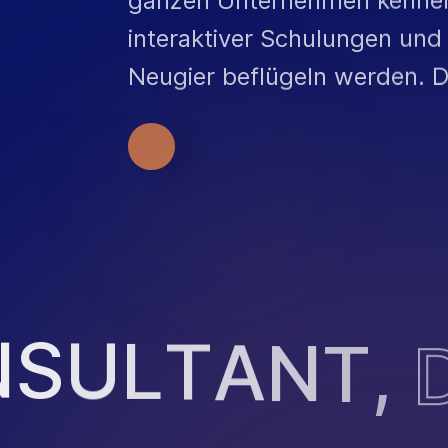
interaktiver Schulungen und 
Neugier beflügeln werden. De
N
S
U
L
T
A
N
T
,