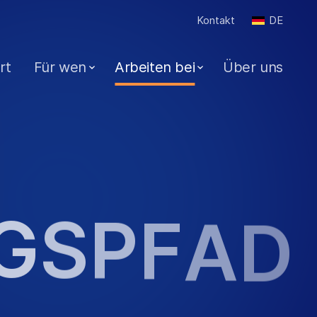
Kontakt
DE
rt
Für wen
Arbeiten bei
Über uns
G
S
P
F
A
D