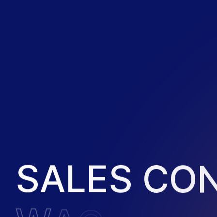
S
A
L
E
S
C
O