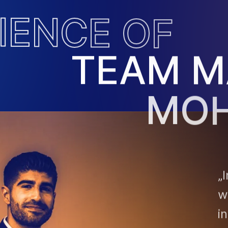
I
E
N
C
E
O
F
T
E
A
M
M
M
O
„
w
i