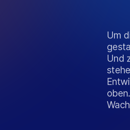
B
E
Um di
gesta
Und z
steh
Entwi
oben
Wach