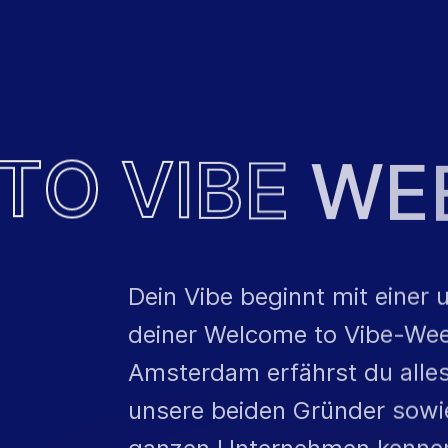
T
O
V
I
B
E
W
E
Dein Vibe beginnt mit einer 
deiner Welcome to Vibe-Wee
Amsterdam erfährst du alles
unsere beiden Gründer sowi
ganzen Unternehmen kennen.