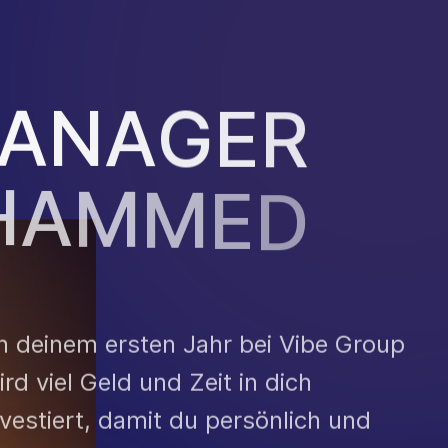
A
N
A
G
E
R
H
A
M
M
E
D
In deinem ersten Jahr bei Vibe Group
ird viel Geld und Zeit in dich
nvestiert, damit du persönlich und