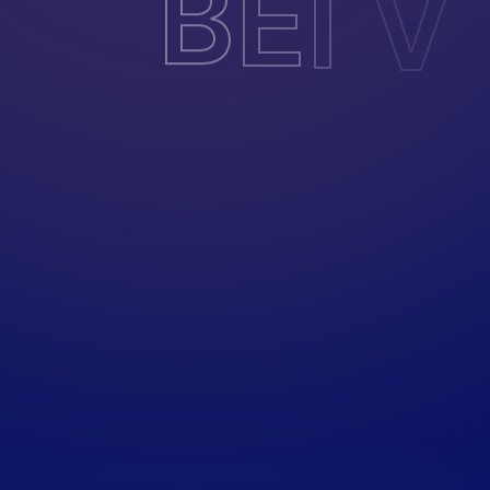
B
E
I
V
I