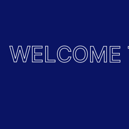
W
E
L
C
O
M
E