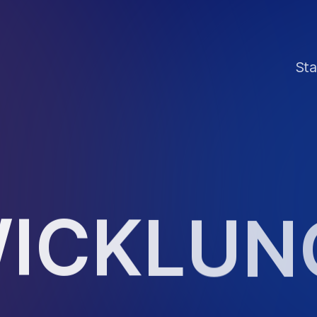
Sta
W
I
C
K
L
U
N