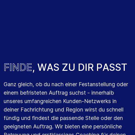
Arbeite als Freiberufler oder Selbständiger für
verschiedene Auftraggeber auf Projektbasis.
So findest du schnell den Auftrag, der zu dir
passt, und werde Teil eines starken Netzwerks
von IT-Fachleuten in deinem Bereich.
F
I
N
D
E
,
W
A
S
Z
U
D
I
R
P
A
S
S
T
Ganz gleich, ob du nach einer Festanstellung oder
REKRUTIERUNG & AUSWAHL
einem befristeten Auftrag suchst - innerhalb
unseres umfangreichen Kunden-Netzwerks in
Finde eine Festanstellung bei unseren Kunden.
deiner Fachrichtung und Region wirst du schnell
Profitiere von unseren langfristigen und
fündig und findest die passende Stelle oder den
intensiven Kundenbeziehungen und finde
geeigneten Auftrag. Wir bieten eine persönliche
schnell die Stelle, die deinen Ambitionen,
Betreuung und erstklassiges Coaching für deinen