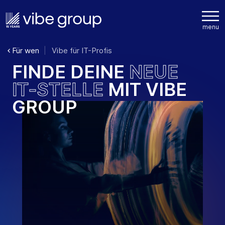
Für wen
Vibe für IT-Profis
F
I
N
D
E
D
E
I
N
E
N
E
U
E
I
T
-
S
T
E
L
L
E
M
I
T
V
I
B
E
G
R
O
U
P