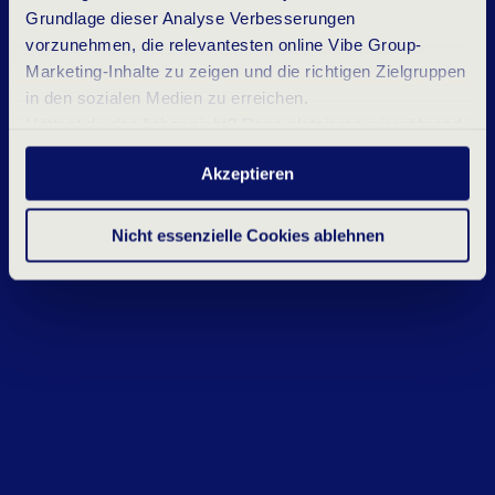
Grundlage dieser Analyse Verbesserungen
vorzunehmen, die relevantesten online Vibe Group-
Marketing-Inhalte zu zeigen und die richtigen Zielgruppen
in den sozialen Medien zu erreichen.
Hättest du das lieber nicht? Dann platzieren wir während
deines Besuchs nur wesentliche und statistische
Akzeptieren
Cookies. Möchtest du mehr wissen? Klicke oben auf
„Details“ oder lies unser
Datenschutzerklärung
.
Nicht essenzielle Cookies ablehnen