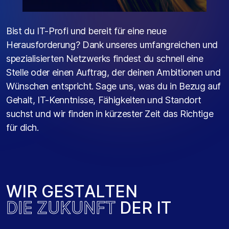
Bist du IT-Profi und bereit für eine neue
Herausforderung? Dank unseres umfangreichen und
spezialisierten Netzwerks findest du schnell eine
Stelle oder einen Auftrag, der deinen Ambitionen und
Wünschen entspricht. Sage uns, was du in Bezug auf
Gehalt, IT-Kenntnisse, Fähigkeiten und Standort
suchst und wir finden in kürzester Zeit das Richtige
für dich.
W
I
R
G
E
S
T
A
L
T
E
N
D
I
E
Z
U
K
U
N
F
T
D
E
R
I
T