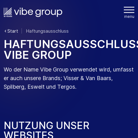
Start
Haftungsausschluss
H
A
F
T
U
N
G
S
A
U
S
S
C
H
L
U
S
V
I
B
E
G
R
O
U
P
Wo der Name Vibe Group verwendet wird, umfasst
er auch unsere Brands; Visser & Van Baars,
Spilberg, Eswelt und Tergos.
N
U
T
Z
U
N
G
U
N
S
E
R
W
E
B
S
I
T
E
S