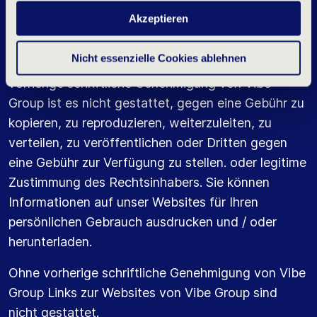
Informationen (einschließlich Texten, Logos,
deines Besuchs nur wesentliche und statistische
Akzeptieren
Cookies. Möchtest du mehr wissen? Klicke oben auf
Abbildungen und Fotos) sind Eigentum von Vibe
„Details“ oder lies unser
Datenschutzerklärung
.
Group oder werden mit Genehmigung des
Nicht essenzielle Cookies ablehnen
jeweiligen Eigentümers aufgezeichnet. Ohne
vorherige schriftliche Genehmigung von Vibe
Group ist es nicht gestattet, gegen eine Gebühr zu
kopieren, zu reproduzieren, weiterzuleiten, zu
verteilen, zu veröffentlichen oder Dritten gegen
eine Gebühr zur Verfügung zu stellen. oder legitime
Zustimmung des Rechtsinhabers. Sie können
Informationen auf unser Websites für Ihren
persönlichen Gebrauch ausdrucken und / oder
herunterladen.
Ohne vorherige schriftliche Genehmigung von Vibe
Group Links zur Websites von Vibe Group sind
nicht gestattet.