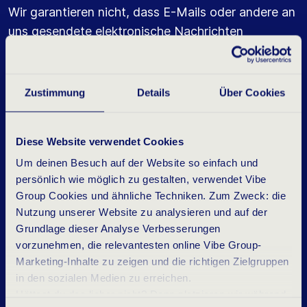
Wir garantieren nicht, dass E-Mails oder andere an
uns gesendete elektronische Nachrichten
rechtzeitig empfangen und verarbeitet werden,
und können daher keine Haftung für die Folgen des
Nichterhalts oder des verspäteten Eingangs oder
Zustimmung
Details
Über Cookies
der Verarbeitung übernehmen.
Diese Website verwendet Cookies
Um deinen Besuch auf der Website so einfach und
persönlich wie möglich zu gestalten, verwendet Vibe
R
E
C
H
T
E
A
N
G
E
I
S
T
I
G
E
M
Group Cookies und ähnliche Techniken. Zum Zweck: die
E
I
G
E
N
T
U
M
Nutzung unserer Website zu analysieren und auf der
Grundlage dieser Analyse Verbesserungen
vorzunehmen, die relevantesten online Vibe Group-
Alle Rechte (einschließlich Urheberrechte,
Marketing-Inhalte zu zeigen und die richtigen Zielgruppen
Markenrechte und sonstiger Rechte an geistigem
in den sozialen Medien zu erreichen.
Eigentum) an den auf unser Websites präsentierten
Hättest du das lieber nicht? Dann platzieren wir während