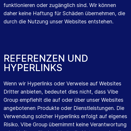
funktionieren oder zugänglich sind. Wir können
daher keine Haftung für Schäden übernehmen, die
durch die Nutzung unser Websites entstehen.
R
E
F
E
R
E
N
Z
E
N
U
N
D
H
Y
P
E
R
L
I
N
K
S
Wenn wir Hyperlinks oder Verweise auf Websites
Dritter anbieten, bedeutet dies nicht, dass Vibe
Group empfiehlt die auf oder über unser Websites
angebotenen Produkte oder Dienstleistungen. Die
Verwendung solcher Hyperlinks erfolgt auf eigenes
Risiko. Vibe Group übernimmt keine Verantwortung