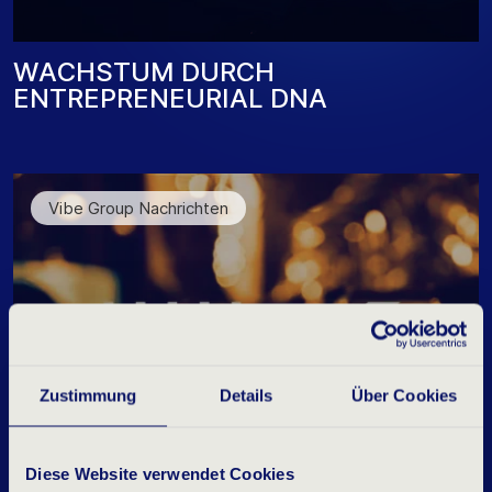
W
A
C
H
S
T
U
M
D
U
R
C
H
E
N
T
R
E
P
R
E
N
E
U
R
I
A
L
D
N
A
Vibe Group Nachrichten
Zustimmung
Details
Über Cookies
Diese Website verwendet Cookies