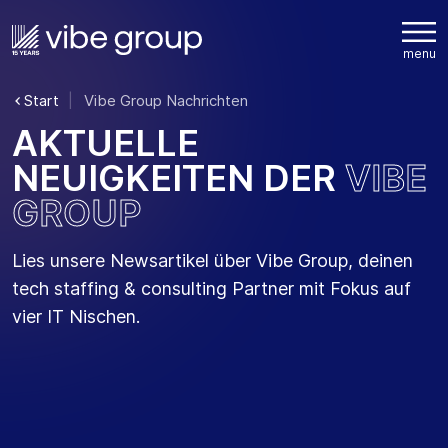
Start
Vibe Group Nachrichten
A
K
T
U
E
L
L
E
N
E
U
I
G
K
E
I
T
E
N
D
E
R
V
I
B
E
G
R
O
U
P
Lies unsere Newsartikel über Vibe Group, deinen
tech staffing & consulting Partner mit Fokus auf
vier IT Nischen.