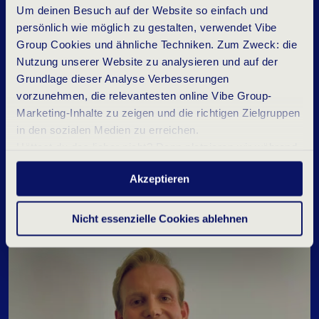
Um deinen Besuch auf der Website so einfach und
persönlich wie möglich zu gestalten, verwendet Vibe
Group Cookies und ähnliche Techniken. Zum Zweck: die
Nutzung unserer Website zu analysieren und auf der
Grundlage dieser Analyse Verbesserungen
vorzunehmen, die relevantesten online Vibe Group-
Marketing-Inhalte zu zeigen und die richtigen Zielgruppen
in den sozialen Medien zu erreichen.
F
D
G
A
Z
E
L
L
E
N
A
W
A
R
D
S
U
N
D
V
I
B
E
Hättest du das lieber nicht? Dann platzieren wir während
G
R
O
U
P
deines Besuchs nur wesentliche und statistische
Akzeptieren
Cookies. Möchtest du mehr wissen? Klicke oben auf
„Details“ oder lies unser
Datenschutzerklärung
.
Nicht essenzielle Cookies ablehnen
Vibe Group Deutschland
Vibe Group Nachrichten