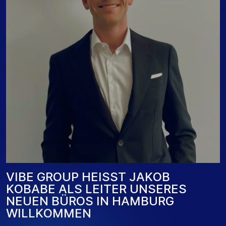
V
I
B
E
G
R
O
U
P
H
E
I
SS
T
J
A
K
O
B
K
O
B
A
B
E
A
L
S
L
E
I
T
E
R
U
N
S
E
R
E
S
N
E
U
E
N
B
Ü
R
O
S
I
N
H
A
M
B
U
R
G
W
I
L
L
K
O
M
M
E
N