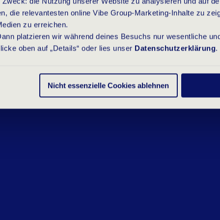
 Zweck: die Nutzung unserer Website zu analysieren und auf de
unternehmerischen Denken w
die relevantesten online Vibe Group-Marketing-Inhalte zu zeig
den besten Kunden zusamme
Medien zu erreichen.
 Dann platzieren wir während deines Besuchs nur wesentliche und
Netzwerk aufbauen, das dir f
cke oben auf „Details“ oder lies unser
Datenschutzerklärung
.
sein wird.
Nicht essenzielle Cookies ablehnen
Du bist jemand, der immer di
unternehmerischen Einstellu
ergreifst sie!