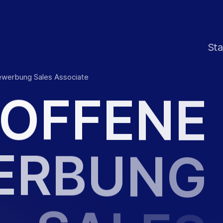
Sta
ewerbung Sales Associate
O
F
F
E
N
E
E
R
B
U
N
G