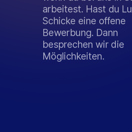
arbeitest. Hast du Lu
Schicke eine offene
Bewerbung. Dann
besprechen wir die
Möglichkeiten.
W
A
S
M
A
C
H
T
E
I