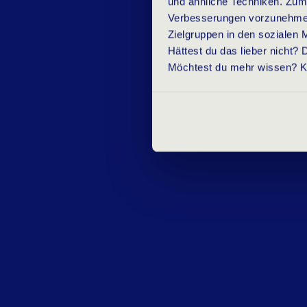
und ähnliche Techniken. Zum
Verbesserungen vorzunehmen, 
Zielgruppen in den sozialen 
Hättest du das lieber nicht?
Möchtest du mehr wissen? Kli
W
E
L
C
H
E
S
K
I
L
L
S