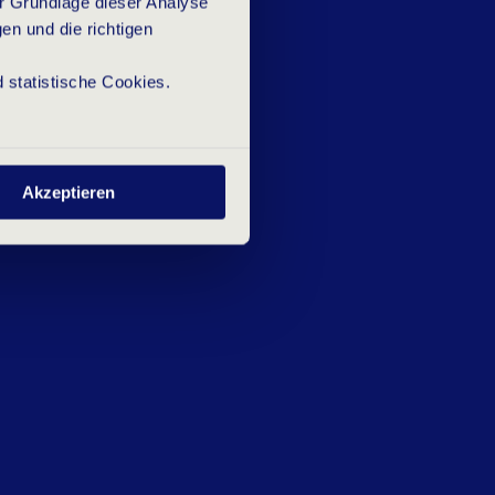
r Grundlage dieser Analyse
irst du die besten Fachleute mit
en und die richtigen
nbringen und ein nachhaltiges
 statistische Cookies.
ür den Rest deiner Karriere nützlich
Akzeptieren
e Extrameile geht. Mit deiner
ng siehst du jede Chance und