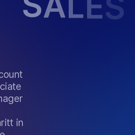
S
A
L
E
S
S
O
C
I
A
T
E
ccount
ciate
nager
itt in
be