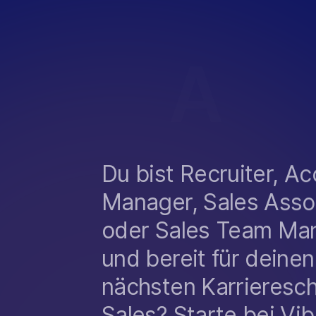
A
S
Du bist Recruiter, A
Manager, Sales Asso
oder Sales Team Ma
und bereit für deinen
nächsten Karriereschr
Sales? Starte bei Vi