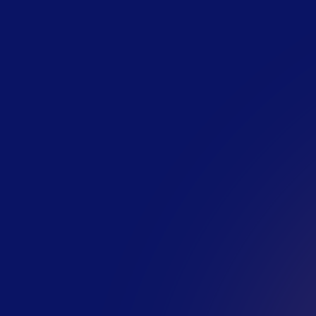
W
I
R
B
I
E
T
E