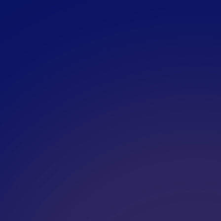
Du besitzt einen Führersc
Du hast nicht alle Qualifikati
Einstellung, das Unmöglich
und überrasche uns.
N
I
H
N
E