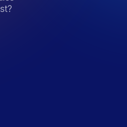
st?
N
O
F