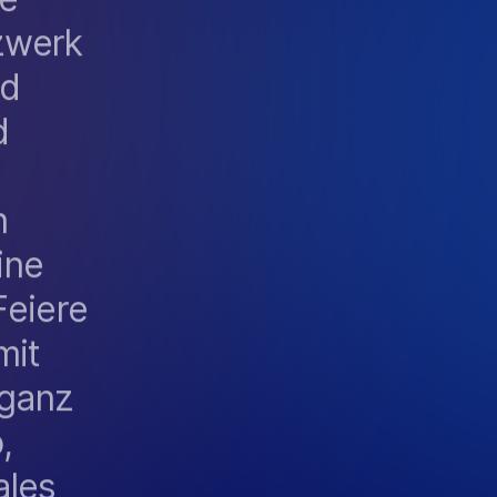
zwerk
nd
d
n
ine
Feiere
mit
 ganz
,
ales