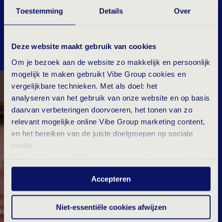
internationaal tech staffing & consulting specialist
Toestemming
Details
Over
sinds 2011 met vestigingen in Nederland, België en
Duitsland.
Deze website maakt gebruik van cookies
Om je bezoek aan de website zo makkelijk en persoonlijk
mogelijk te maken gebruikt Vibe Group cookies en
vergelijkbare technieken. Met als doel: het
analyseren van het gebruik van onze website en op basis
daarvan verbeteringen doorvoeren, het tonen van zo
relevant mogelijke online Vibe Group marketing content,
en het bereiken van de juiste doelgroepen op sociale
media.
Wil je dit liever niet? Dan plaatsen we alleen essentiële-
en statistische cookies tijdens je bezoek. Meer weten?
Accepteren
Klik hierboven op 'Details' of lees onze
privacyverklaring
.
Niet-essentiële cookies afwijzen