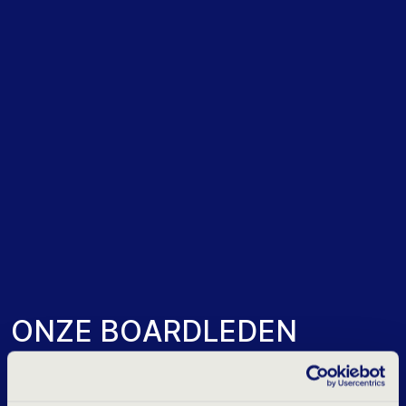
O
N
Z
E
B
O
A
R
D
L
E
D
E
N
Maak kennis met de board van Vibe Group;