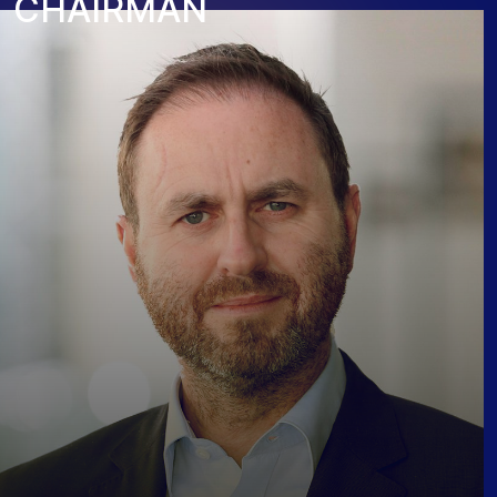
C
H
A
I
R
M
A
N