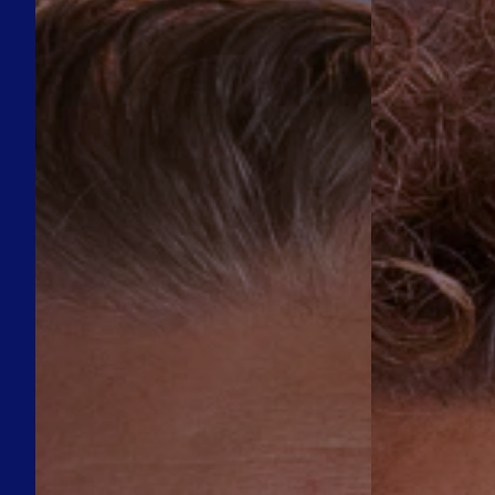
O
N
Z
B
O
A