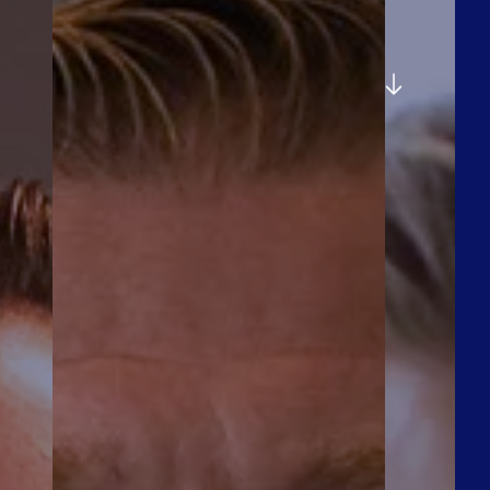
 board van Vibe Group;
staffing & consulting