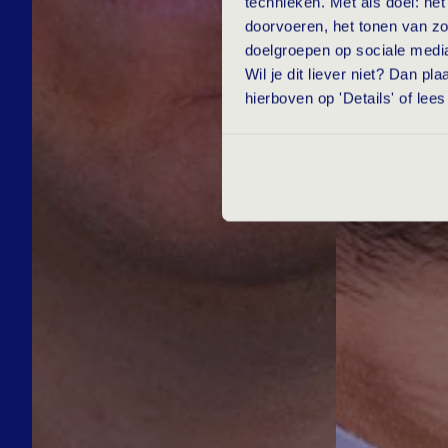
technieken. Met als doel: he
doorvoeren, het tonen van zo
doelgroepen op sociale medi
Wil je dit liever niet? Dan p
hierboven op 'Details' of lee