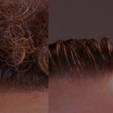
E
R
D
L
E
D
E
N
Maak kennis met de
internationaal tech 