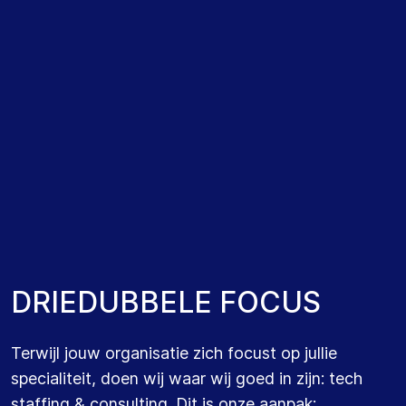
Onze sales consultants richten zich enkel op
één
IT
expertise
.
Zowel
IT
professionals
als
organisaties kunnen vertrouwen op hun
diepgaande specialistische kennis
.
ÉÉN TYPE DIENSTVERBAND
Onze sales
consultants
richten zich
op één
specifiek type dienstverband; ofwel vaste
banen of tijdelijke opdrachten.
Dankzij deze
D
R
I
E
D
U
B
B
E
L
E
F
O
C
U
S
focus hebben ze precies in beeld welke
IT
professional
beschikbaar is en welke functies
Terwijl j
ouw organisatie zich focust op
jullie
er bij organisaties vrijkomen.
specialiteit,
doen wij waar wij
goed
in zijn: tech
staffing & consulting
.
Dit is onze aanpak: