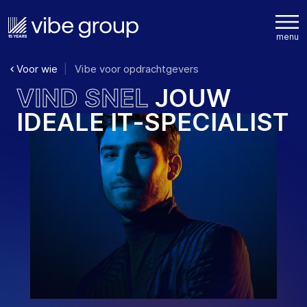
Voor wie
Vibe voor opdrachtgevers
V
I
N
D
S
N
E
L
J
O
U
W
I
D
E
A
L
E
I
T
-
S
P
E
C
I
A
L
I
S
T