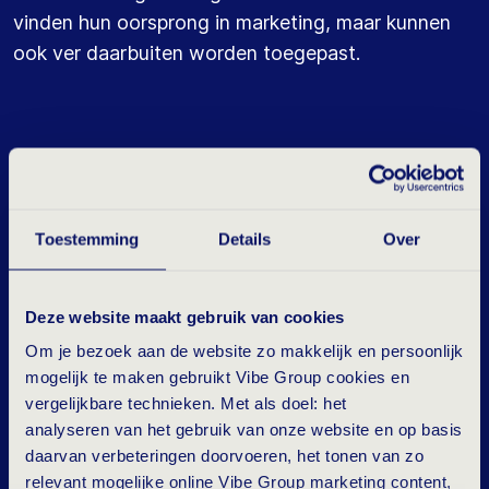
vinden hun oorsprong in marketing, maar kunnen
ook ver daarbuiten worden toegepast.
1. WEDERKERIGHEID
Toestemming
Details
Over
Wanneer jij iemand iets geeft, zit het in onze natuur
om iets terug te willen geven. Dit kun je in je
voordeel gebruiken wanneer je iemand wilt
Deze website maakt gebruik van cookies
beïnvloeden. Wanneer je een fysiek product
Om je bezoek aan de website zo makkelijk en persoonlijk
verkoopt kun je een gratis proefversie of een
mogelijk te maken gebruikt Vibe Group cookies en
sample aanbieden. Maar in een vak als staffing
vergelijkbare technieken. Met als doel: het
wordt dat natuurlijk iets lastiger. Hetgeen je geeft
analyseren van het gebruik van onze website en op basis
daarvan verbeteringen doorvoeren, het tonen van zo
komt dan vaak in de vorm van advies op basis van
relevant mogelijke online Vibe Group marketing content,