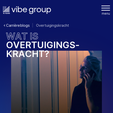
Carrièreblogs
Overtuigingskracht
W
A
T
I
S
O
V
E
R
T
U
I
G
I
N
G
S
-
K
R
A
C
H
T
?