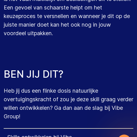
Een gevoel van schaarste helpt om het
keuzeproces te versnellen en wanneer je dit op de
juiste manier doet kan het ook nog in jouw
voordeel uitpakken.
B
E
N
J
I
J
D
I
T
?
Heb jij dus een flinke dosis natuurlijke
overtuigingskracht of zou je deze skill graag verder
willen ontwikkelen? Ga dan aan de slag bij Vibe
Group!