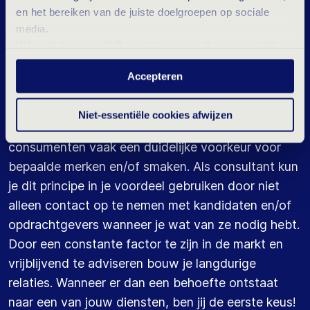
je expertise. Daarom vinden wij het zo belangrijk
en het bereiken van de juiste doelgroepen op sociale
dat onze consultants niet alleen experts zijn binnen
media.
staffing, maar ook experts zijn binnen hun IT-niche.
Wil je dit liever niet? Dan plaatsen we alleen essentiële-
en statistische cookies tijdens je bezoek. Meer weten?
2. TOEWIJDING EN CONSISTENTIE
Accepteren
Klik hierboven op 'Details' of lees onze
Mensen houden van consistentie en wijken niet
privacyverklaring
.
vaak af van keuzes die ze in het verleden hebben
Niet-essentiële cookies afwijzen
gemaakt (toewijding). Daarom hebben
consumenten vaak een duidelijke voorkeur voor
bepaalde merken en/of smaken. Als consultant kun
je dit principe in je voordeel gebruiken door niet
alleen contact op te nemen met kandidaten en/of
opdrachtgevers wanneer je wat van ze nodig hebt.
Door een constante factor te zijn in de markt en
vrijblijvend te adviseren bouw je langdurige
relaties. Wanneer er dan een behoefte ontstaat
naar een van jouw diensten, ben jij de eerste keus!