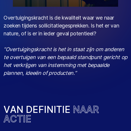
Overtuigingskracht is de kwaliteit waar we naar
zoeken tijdens sollicitatiegesprekken. Is het er van
nature, of is er in ieder geval potentieel?
“Overtuigingskracht is het in staat zijn om anderen
te overtuigen van een bepaald standpunt gericht op
het verkrijgen van instemming met bepaalde
plannen, ideeën of producten.”
V
A
N
D
E
F
I
N
I
T
I
E
N
A
A
R
A
C
T
I
E