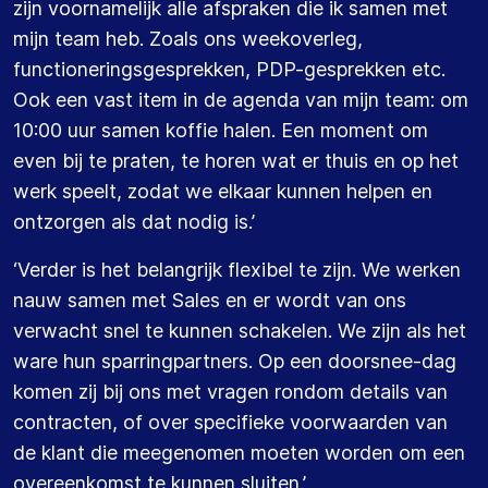
zijn voornamelijk
alle afspraken die ik
samen
met
mijn team heb
. Zoals
ons
weekoverleg
,
functionerings
gesprekken,
PDP-gesprekken
etc.
Ook een vast
item in de agenda van
mijn team
:
om
10:00 uur
samen koffie halen.
Een moment om
even bij te praten, te horen wat er
thuis en op het
werk
speelt,
zodat we
elkaar kunnen helpen en
ontzorgen
als dat nodig is.
’
‘
Verder
is het belangrijk flexibel te zijn.
We werken
nauw
samen met Sales
en er wordt van ons
verwacht snel te kunnen schakelen
. We
zijn als het
ware hun
sparringpartners
.
Op een doorsnee
-
dag
komen zij bij ons met
vragen
rondom
details van
contracten
, of over specifieke
voorwaarden
van
de klant die meegenomen moeten worden om een
overeenkomst te kunnen sluiten.
’