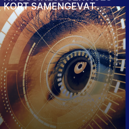
K
O
R
T
S
A
M
E
N
G
E
V
A
T