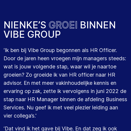
N
I
E
N
K
E
’
S
G
R
O
E
I
B
I
N
N
E
N
V
I
B
E
G
R
O
U
P
‘Ik ben bij Vibe Group begonnen als HR Officer.
Door de jaren heen vroegen mijn managers steeds:
wat is jouw volgende stap, waar wil je naartoe
groeien? Zo groeide ik van HR officer naar HR
advisor. En met meer vakinhoudelijke kennis en
ervaring op zak, zette ik vervolgens in juni 2022 de
stap naar HR Manager binnen de afdeling Business
Services. Nu geef ik met veel plezier leiding aan
vier collega’s.'
‘Dat vind ik het gave bij Vibe. En dat zeg ik ook