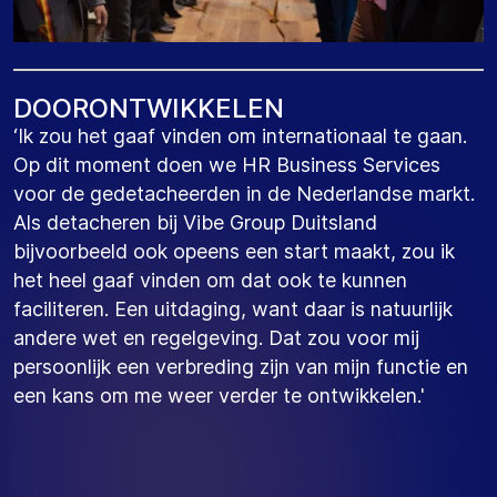
D
O
O
R
O
N
T
W
I
K
K
E
L
E
N
‘Ik zou het gaaf vinden om internationaal te gaan.
Op dit moment doen we HR Business Services
voor de gedetacheerden in de Nederlandse markt.
Als detacheren bij Vibe Group Duitsland
bijvoorbeeld ook opeens een start maakt, zou ik
het heel gaaf vinden om dat ook te kunnen
faciliteren. Een uitdaging, want daar is natuurlijk
andere wet en regelgeving. Dat zou voor mij
persoonlijk een verbreding zijn van mijn functie en
een kans om me weer verder te ontwikkelen.'