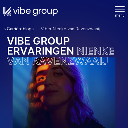
Carrièreblogs
Viber Nienke van Ravenzwaaij
V
I
B
E
G
R
O
U
P
E
R
V
A
R
I
N
G
E
N
N
I
E
N
K
E
V
A
N
R
A
V
E
N
Z
W
A
A
I
J