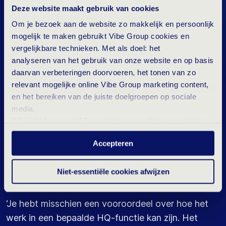
Deze website maakt gebruik van cookies
of groot de vraag ook is, ik kan hem te allen tijde
Om je bezoek aan de website zo makkelijk en persoonlijk
aan iedereen
stellen.
Mijn
mening wordt
mogelijk te maken gebruikt Vibe Group cookies en
gewaardeerd
en meegenomen
.
Je bent
absoluut
vergelijkbare technieken. Met als doel: het
geen nummertje
.
Ik denk dat
best uniek
is voor
analyseren van het gebruik van onze website en op basis
een organisatie die inmiddels in 3 landen zit, met
daarvan verbeteringen doorvoeren, het tonen van zo
bijna 400 medewerkers.
Ik vind het mooi dat we
relevant mogelijke online Vibe Group marketing content,
met z’n allen
die sfeer
gecreëerd hebben
!
’
en het bereiken van de juiste doelgroepen op sociale
media.
Wil je dit liever niet? Dan plaatsen we alleen essentiële-
en statistische cookies tijdens je bezoek. Meer weten?
Accepteren
Klik hierboven op 'Details' of lees onze
J
E
F
U
N
C
T
I
E
Z
E
L
F
V
O
R
M
privacyverklaring
.
G
E
V
E
N
Niet-essentiële cookies afwijzen
‘
Je hebt misschien een vooroordeel
over
hoe
het
werk in
een bepaalde HQ-functie
kan zijn
.
Het