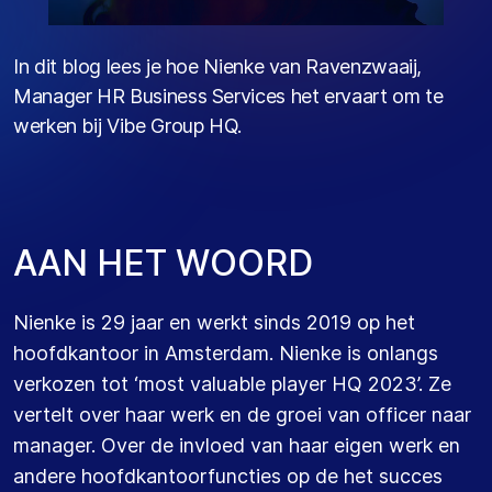
In dit blog lees je
hoe
Nienke van
Ravenzwaaij
,
Manager HR Business Services
het ervaart om te
werken
bij Vibe Group
HQ.
A
A
N
H
E
T
W
O
O
R
D
Nienke is 29 jaar en werkt sinds 2019 op het
hoofdkantoor in Amsterdam.
Nienke
is onlangs
verkozen tot ‘
most
valuable
player
HQ 2023’
.
Ze
vertelt
over haar werk
en
de
groei
van
officer
naar
manager. Over d
e invloed van haar
eigen
werk
en
andere
hoofdkantoorfuncties
op de het succes