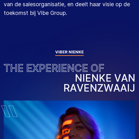
van de
salesorganisatie
,
en
deelt
haar visie op
de
toekomst bij
Vibe
Group.
VIBER NIENKE
T
H
E
E
X
P
E
R
I
E
N
C
E
O
F
N
I
E
N
K
E
V
A
N
R
A
V
E
N
Z
W
A
A
I
J