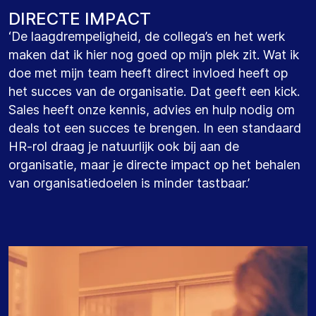
D
I
R
E
C
T
E
I
M
P
A
C
T
‘De laagdrempeligheid, de collega’s en het werk
maken dat ik hier nog goed op mijn plek zit. Wat ik
doe met mijn team heeft direct invloed heeft op
het succes van de organisatie. Dat geeft een kick.
Sales heeft onze kennis, advies en hulp nodig om
deals tot een succes te brengen. In een standaard
HR-rol draag je natuurlijk ook bij aan de
organisatie, maar je directe impact op het behalen
van organisatiedoelen is minder tastbaar.’