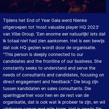
T
i
jdens het
End of
Year
Gala
werd Nienke
uitgeroepen tot ‘most
valuable
player
HQ
2023’
van Vibe Group
.
'
Een enorme eer natuurlijk!
Iets dat
ik totaal niet had
zien aankomen.
Het is een bewijs
dat
ook
HQ
gezien wordt door
de organisatie.
“This person
is deeply connected to our
candidates and the frontline of our business.
She
constantly
seeks
to understand and serve the
needs of consultants and candidates, focusing on
direct engagement and feedback.”
Die brug
zijn
tussen kandidaten en
sales consultants
. D
ie
sparringpartner
voor hen en de rest van de
organisatie
, dat is ook wat ik probeer
te zijn
,
en
wil
uitdragen
samen met mijn team
.
Het is onwijs fijn