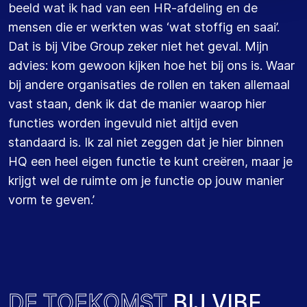
beeld wat ik had van een HR
-
afdeling
en de
mensen die er werkte
n
was
‘
wat
stoffig
en saai
’.
D
at is bij Vibe Group
zeker
niet het geval
.
Mijn
advies:
kom gewoon
kijken hoe het bij
ons
is.
Waar
bij
andere organisaties de rollen en taken allemaal
vast staan,
denk ik dat de
manier waarop hier
functies
worden ingevuld niet altijd even
standaard
is
.
Ik zal niet zeggen dat je hier binnen
HQ een heel eigen functie te
kunt
creëren, maar je
krijgt wel de ruimte om
je functie
op jouw manier
vorm te geven.
’
D
E
T
O
E
K
O
M
S
T
B
I
J
V
I
B
E