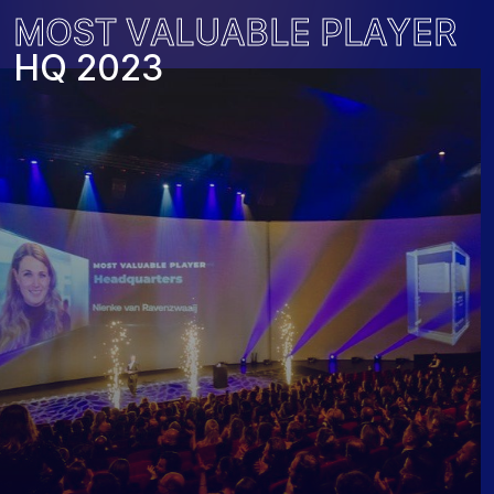
M
O
S
T
V
A
L
U
A
B
L
E
P
L
A
Y
E
R
H
Q
2
0
2
3