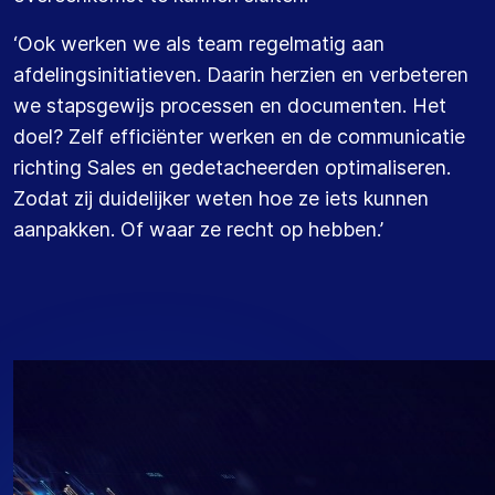
‘
Ook
werken we
als team
regelmatig aan
afdelingsinitiatieven
. Daarin herzien en verbeteren
we stapsgewijs processen
en documenten.
Het
doel? Z
elf
efficiënter
werken en
de communicatie
richting
S
ales en
gedetacheerden
optimaliseren
.
Z
odat zij duidelijker weten hoe ze iets kunnen
aanpakken
. O
f waar ze recht op hebben.
’