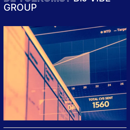
G
R
O
U
P