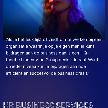
‘Als je het leuk lijkt of vindt om te werken bij een
organisatie waarin je op je eigen manier kunt
bijdragen aan de business dan is een HQ-
functie binnen Vibe Group denk ik ideaal. Want
op ieder niveau kun je bijdragen aan hoe
efficiënt en succesvol de business draait.’
H
R
B
U
S
I
N
E
S
S
S
E
R
V
I
C
E
S