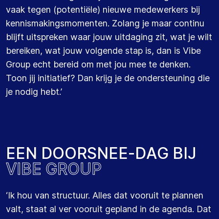
vaak tegen (potentiële) nieuwe medewerkers bij
kennismakingsmomenten. Zolang je maar continu
blijft uitspreken waar jouw uitdaging zit, wat je wilt
bereiken, wat jouw volgende stap is, dan is Vibe
Group echt bereid om met jou mee te denken.
Toon jij initiatief? Dan krijg je de ondersteuning die
je nodig hebt.’
E
E
N
D
O
O
R
S
N
E
E
-
D
A
G
B
I
J
V
I
B
E
G
R
O
U
P
‘
Ik hou van structuur.
Alles dat vooruit te plannen
valt, staat al ver vooruit gepland in de agenda.
Dat