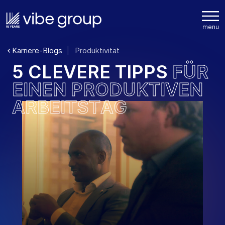
Karriere-Blogs
Produktivität
5
C
L
E
V
E
R
E
T
I
P
P
S
F
Ü
R
E
I
N
E
N
P
R
O
D
U
K
T
I
V
E
N
A
R
B
E
I
T
S
T
A
G