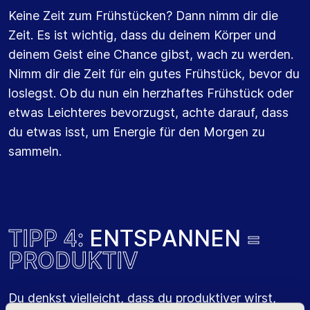
Keine Zeit zum Frühstücken? Dann nimm dir die
Zeit. Es ist wichtig, dass du deinem Körper und
deinem Geist eine Chance gibst, wach zu werden.
Nimm dir die Zeit für ein gutes Frühstück, bevor du
loslegst. Ob du nun ein herzhaftes Frühstück oder
etwas Leichteres bevorzugst, achte darauf, dass
du etwas isst, um Energie für den Morgen zu
sammeln.
T
I
P
P
4
:
E
N
T
S
P
A
N
N
E
N
=
P
R
O
D
U
K
T
I
V
Du denkst vielleicht, dass du produktiver wirst,