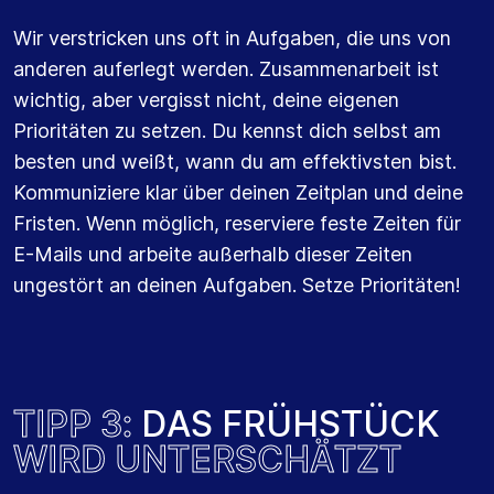
Wir verstricken uns oft in Aufgaben, die uns von
anderen auferlegt werden. Zusammenarbeit ist
wichtig, aber vergisst nicht, deine eigenen
Prioritäten zu setzen. Du kennst dich selbst am
besten und weißt, wann du am effektivsten bist.
Kommuniziere klar über deinen Zeitplan und deine
Fristen. Wenn möglich, reserviere feste Zeiten für
E-Mails und arbeite außerhalb dieser Zeiten
ungestört an deinen Aufgaben. Setze Prioritäten!
T
I
P
P
3
:
D
A
S
F
R
Ü
H
S
T
Ü
C
K
W
I
R
D
U
N
T
E
R
S
C
H
Ä
T
Z
T