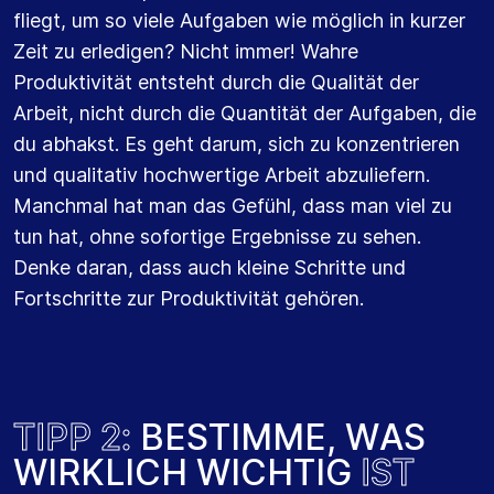
fliegt, um so viele Aufgaben wie möglich in kurzer
Zeit zu erledigen? Nicht immer! Wahre
Produktivität entsteht durch die Qualität der
Arbeit, nicht durch die Quantität der Aufgaben, die
du abhakst. Es geht darum, sich zu konzentrieren
und qualitativ hochwertige Arbeit abzuliefern.
Manchmal hat man das Gefühl, dass man viel zu
tun hat, ohne sofortige Ergebnisse zu sehen.
Denke daran, dass auch kleine Schritte und
Fortschritte zur Produktivität gehören.
T
I
P
P
2
:
B
E
S
T
I
M
M
E
,
W
A
S
W
I
R
K
L
I
C
H
W
I
C
H
T
I
G
I
S
T