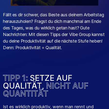
Fällt es dir schwer, das Beste aus deinem Arbeitstag
herauszuholen? Fragst du dich manchmal am Ende
des Tages, was du wirklich getan hast? Gute
Nachrichten: Mit diesen Tipps der Vibe Group kannst
du deine Produktivität auf die nächste Stufe heben!
Denn: Produktivität = Qualität.
T
I
P
P
1
:
S
E
T
Z
E
A
U
F
Q
U
A
L
I
T
Ä
T
,
N
I
C
H
T
A
U
F
Q
U
A
N
T
I
T
Ä
T
Ist es wirklich produktiv, wenn man rennt und