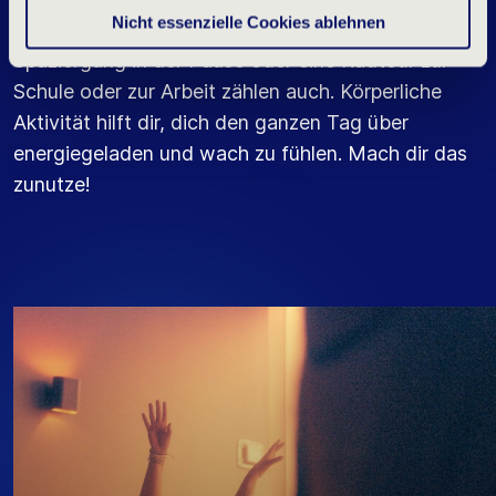
Nicht essenzielle Cookies ablehnen
musst nicht unbedingt ins Fitnessstudio gehen; ein
Spaziergang in der Pause oder eine Radtour zur
Schule oder zur Arbeit zählen auch. Körperliche
Aktivität hilft dir, dich den ganzen Tag über
energiegeladen und wach zu fühlen. Mach dir das
zunutze!