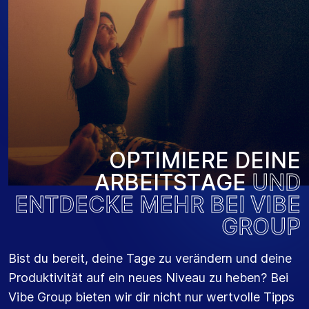
O
P
T
I
M
I
E
R
E
D
E
I
N
E
A
R
B
E
I
T
S
T
A
G
E
U
N
D
E
N
T
D
E
C
K
E
M
E
H
R
B
E
I
V
I
B
E
G
R
O
U
P
Bist du bereit, deine Tage zu verändern und deine
Produktivität auf ein neues Niveau zu heben? Bei
Vibe Group bieten wir dir nicht nur wertvolle Tipps