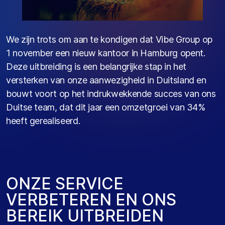
We zijn
trots om aan te
kondigen dat
Vibe
Group op
1 november een nieuw kantoor in Hamburg opent.
Deze uitbreiding is een belangrijke stap in het
versterken van onze aanwezigheid in Duitsland en
bouwt voort op het indrukwekkende succes van ons
Duitse team, dat dit jaar een omzetgroei van 34%
heeft gerealiseerd.
O
N
Z
E
S
E
R
V
I
C
E
V
E
R
B
E
T
E
R
E
N
E
N
O
N
S
B
E
R
E
I
K
U
I
T
B
R
E
I
D
E
N