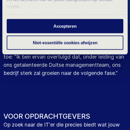
Duitse team en een belangrijke stap in onze
media.
strategische groei. We zijn enthousiast over de
Wil je dit liever niet? Dan plaatsen we alleen essentiële-
kansen die deze uitbreiding met zich meebrengt en
en statistische cookies tijdens je bezoek. Meer weten?
Accepteren
Klik hierboven op 'Details' of lees onze
kijken ernaar uit om onze klanten en kandidaten
privacyverklaring
.
nog beter van dienst te zijn.”
Niet-essentiële cookies afwijzen
CEO van Vibe Group, Mennold Leijerzapf, voegt
toe: “Ik ben ervan overtuigd dat, onder leiding van
ons getalenteerde Duitse managementteam, ons
bedrijf sterk zal groeien naar de volgende fase.”
VOOR OPDRACHTGEVERS
Op zoek naar de IT'er die precies biedt wat jouw