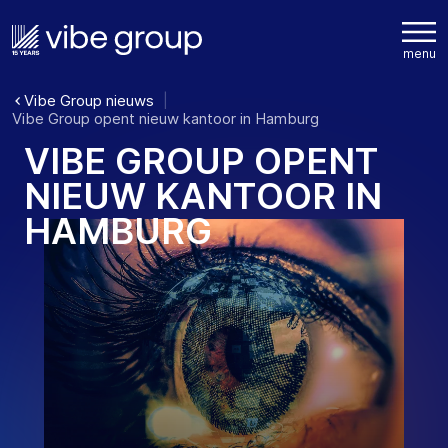
Vibe Group nieuws
Vibe Group opent nieuw kantoor in Hamburg
V
I
B
E
G
R
O
U
P
O
P
E
N
T
N
I
E
U
W
K
A
N
T
O
O
R
I
N
H
A
M
B
U
R
G