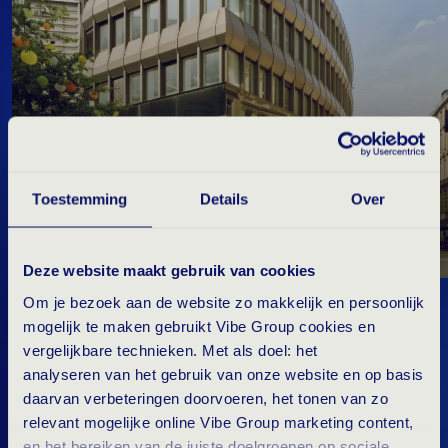
Toestemming
Details
Over
E
E
N
I
N
T
E
R
E
S
S
A
N
T
E
N
I
E
U
W
E
F
A
S
E
Deze website maakt gebruik van cookies
Om je bezoek aan de website zo makkelijk en persoonlijk
Director van Vibe Group Duitsland, Sander
mogelijk te maken gebruikt Vibe Group cookies en
Blankendaal, deelt: “De opening van ons nieuwe
vergelijkbare technieken. Met als doel: het
analyseren van het gebruik van onze website en op basis
kantoor in Hamburg betekent een belangrijke
daarvan verbeteringen doorvoeren, het tonen van zo
nieuwe fase voor Vibe Group. Het is een bewijs
relevant mogelijke online Vibe Group marketing content,
van de toewijding en het harde werk van ons
en het bereiken van de juiste doelgroepen op sociale