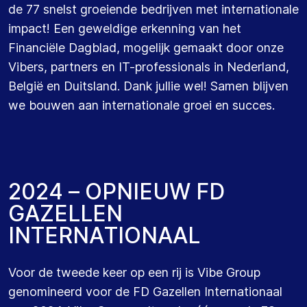
de 77 snelst groeiende bedrijven met internationale
impact! Een geweldige erkenning van het
Financiële Dagblad, mogelijk gemaakt door onze
Vibers, partners en IT-professionals in Nederland,
België en Duitsland. Dank jullie wel! Samen blijven
we bouwen aan internationale groei en succes.
2
0
2
4
–
O
P
N
I
E
U
W
F
D
G
A
Z
E
L
L
E
N
I
N
T
E
R
N
A
T
I
O
N
A
A
L
Voor de tweede keer op een rij is Vibe Group
genomineerd voor de FD Gazellen Internationaal