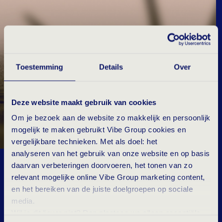
Toestemming
Details
Over
Deze website maakt gebruik van cookies
Om je bezoek aan de website zo makkelijk en persoonlijk
mogelijk te maken gebruikt Vibe Group cookies en
vergelijkbare technieken. Met als doel: het
analyseren van het gebruik van onze website en op basis
Vibe Group is trots te zijn genomineerd voor de FD
daarvan verbeteringen doorvoeren, het tonen van zo
Gazellen Internationaal Award 2023. Deze award
relevant mogelijke online Vibe Group marketing content,
en het bereiken van de juiste doelgroepen op sociale
reikt het Financieele Dagblad dit jaar voor het
media.
eerst uit aan bedrijven met internationaal succes.
Wil je dit liever niet? Dan plaatsen we alleen essentiële-
De uitreiking vindt plaats op 6 april 2023 tijdens