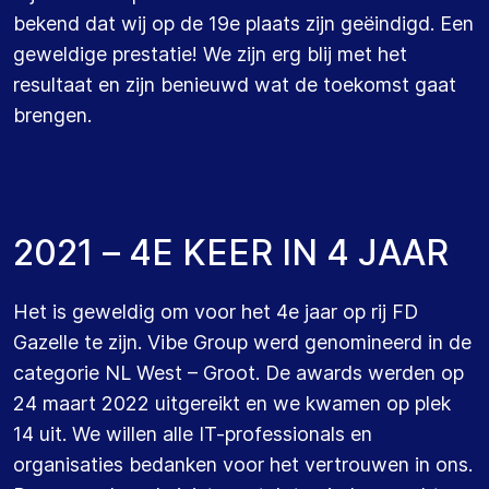
bekend dat wij op de 19e plaats zijn geëindigd. Een
geweldige prestatie! We zijn erg blij met het
resultaat en zijn benieuwd wat de toekomst gaat
brengen.
2
0
2
1
–
4
E
K
E
E
R
I
N
4
J
A
A
R
Het is geweldig om voor het 4e jaar op rij FD
Gazelle te zijn. Vibe Group werd genomineerd in de
categorie NL West – Groot. De awards werden op
24 maart 2022 uitgereikt en we kwamen op plek
14 uit. We willen alle IT-professionals en
organisaties bedanken voor het vertrouwen in ons.