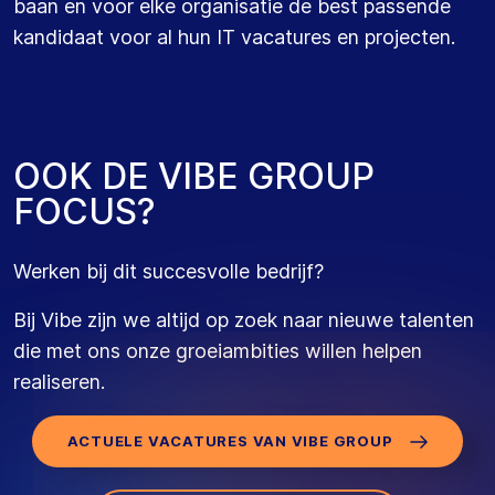
baan en voor elke organisatie de best passende
kandidaat voor al hun IT vacatures en projecten.
O
O
K
D
E
V
I
B
E
G
R
O
U
P
F
O
C
U
S
?
Werken bij dit succesvolle bedrijf?
Bij Vibe zijn we altijd op zoek naar nieuwe talenten
die met ons onze groeiambities willen helpen
realiseren.
ACTUELE VACATURES VAN VIBE GROUP