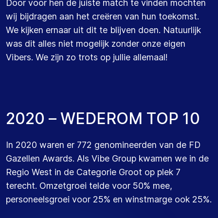
Door voor hen de juiste match te vinden mochten
wij bijdragen aan het creëren van hun toekomst.
We kijken ernaar uit dit te blijven doen. Natuurlijk
was dit alles niet mogelijk zonder onze eigen
Vibers. We zijn zo trots op jullie allemaal!
2
0
2
0
–
W
E
D
E
R
O
M
T
O
P
1
0
In 2020 waren er 772 genomineerden van de FD
Gazellen Awards. Als Vibe Group kwamen we in de
Regio West in de Categorie Groot op plek 7
terecht. Omzetgroei telde voor 50% mee,
personeelsgroei voor 25% en winstmarge ook 25%.