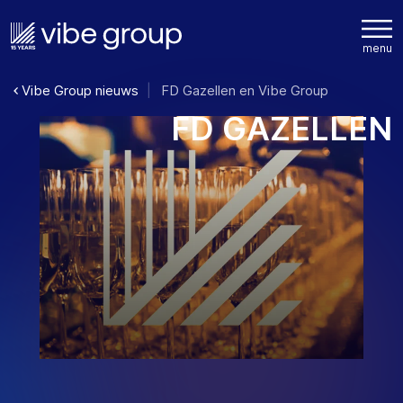
Vibe Group nieuws
FD Gazellen en Vibe Group
F
D
G
A
Z
E
L
L
E
N