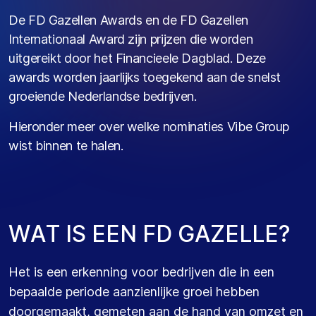
De FD Gazellen Awards en de FD Gazellen
Internationaal Award zijn prijzen die worden
uitgereikt door het Financieele Dagblad. Deze
awards worden jaarlijks toegekend aan de snelst
groeiende Nederlandse bedrijven.
Hieronder meer over welke nominaties Vibe Group
wist binnen te halen.
W
A
T
I
S
E
E
N
F
D
G
A
Z
E
L
L
E
?
Het is een erkenning voor bedrijven die in een
bepaalde periode aanzienlijke groei hebben
doorgemaakt, gemeten aan de hand van omzet en