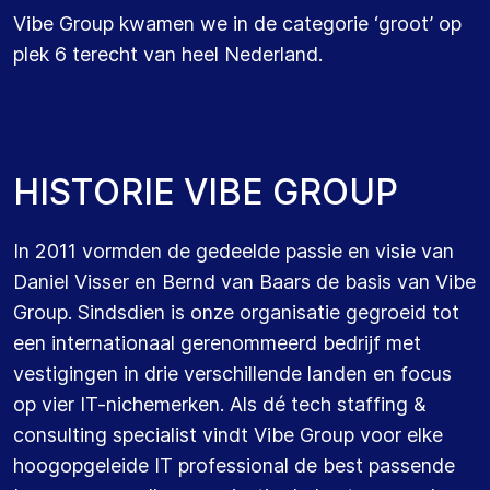
Vibe Group kwamen we in de categorie ‘groot’ op
plek 6 terecht van heel Nederland.
H
I
S
T
O
R
I
E
V
I
B
E
G
R
O
U
P
In 2011 vormden de gedeelde passie en visie van
Daniel Visser en Bernd van Baars de basis van Vibe
Group. Sindsdien is onze organisatie gegroeid tot
een internationaal gerenommeerd bedrijf met
vestigingen in drie verschillende landen en focus
op vier IT-nichemerken. Als dé tech staffing &
consulting specialist vindt Vibe Group voor elke
hoogopgeleide IT professional de best passende