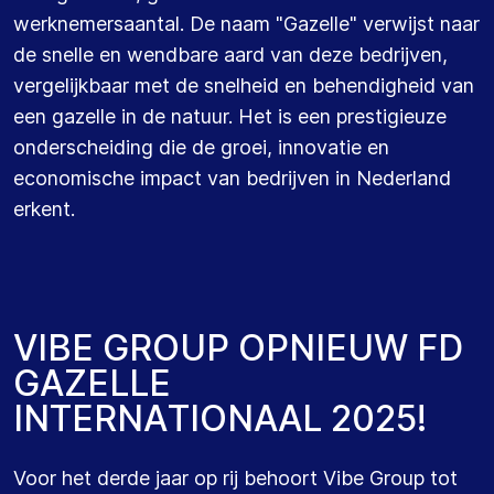
werknemersaantal. De naam "Gazelle" verwijst naar
de snelle en wendbare aard van deze bedrijven,
vergelijkbaar met de snelheid en behendigheid van
een gazelle in de natuur. Het is een prestigieuze
onderscheiding die de groei, innovatie en
economische impact van bedrijven in Nederland
erkent.
V
I
B
E
G
R
O
U
P
O
P
N
I
E
U
W
F
D
G
A
Z
E
L
L
E
I
N
T
E
R
N
A
T
I
O
N
A
A
L
2
0
2
5
!
Voor het derde jaar op rij behoort Vibe Group tot