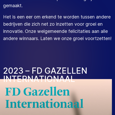
gemaakt.
Het is een eer om erkend te worden tussen andere
bedrijven die zich net zo inzetten voor groei en
innovatie. Onze welgemeende felicitaties aan alle
andere winnaars. Laten we onze groei voortzetten!
2
0
2
3
–
F
D
G
A
Z
E
L
L
E
N
I
N
T
E
R
N
A
T
I
O
N
A
A
L