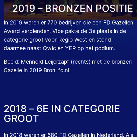
2
0
1
9
–
B
R
O
N
Z
E
N
P
O
S
I
T
I
E
In 2019 waren er 770 bedrijven die een FD Gazellen
Award verdienden. Vibe pakte de 3e plaats in de
categorie groot voor Regio West en stond
daarmee naast Qwic en YER op het podium.
Beeld: Mennold Leijerzapf (rechts) met de bronzen
Gazelle in 2019 Bron: fd.nl
2
0
1
8
–
6
E
I
N
C
A
T
E
G
O
R
I
E
G
R
O
O
T
In 2018 waren er 680 FD Gazellen in Nederland. Als