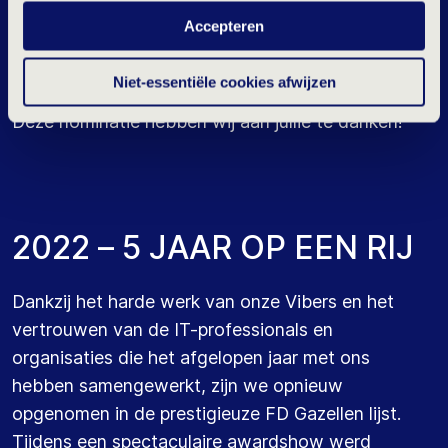
en statistische cookies tijdens je bezoek. Meer weten?
het Trends in Export-evenement in Rotterdam.
Accepteren
Klik hierboven op 'Details' of lees onze
privacyverklaring
.
Dank aan alle Vibers, onze opdrachtgevers en IT
Niet-essentiële cookies afwijzen
professionals in Nederland, België en Duitsland.
Deze nominatie hebben wij aan jullie te danken!
2
0
2
2
–
5
J
A
A
R
O
P
E
E
N
R
I
J
Dankzij het harde werk van onze Vibers en het
vertrouwen van de IT-professionals en
organisaties die het afgelopen jaar met ons
hebben samengewerkt, zijn we opnieuw
opgenomen in de prestigieuze FD Gazellen lijst.
Tijdens een spectaculaire awardshow werd