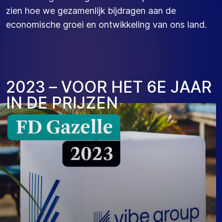
zien hoe we gezamenlijk bijdragen aan de
economische groei en ontwikkeling van ons land.
2
0
2
3
–
V
O
O
R
H
E
T
6
E
J
A
A
R
I
N
D
E
P
R
I
J
Z
E
N