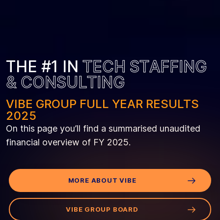
T
H
E
#
1
I
N
T
E
C
H
S
T
A
F
F
I
N
G
&
C
O
N
S
U
L
T
I
N
G
VIBE GROUP FULL YEAR RESULTS
2025
On this page you’ll find a summarised unaudited
financial overview of FY 2025.
MORE ABOUT VIBE
VIBE GROUP BOARD