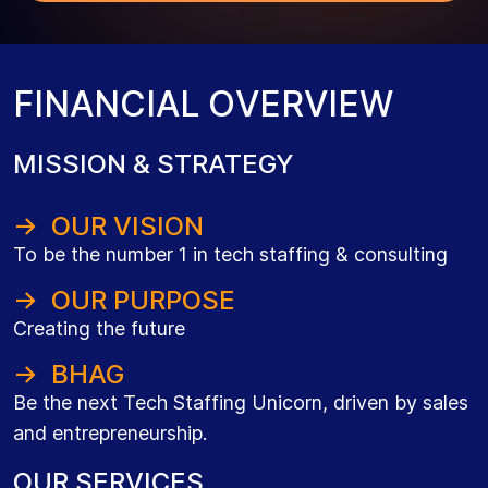
F
I
N
A
N
C
I
A
L
O
V
E
R
V
I
E
W
MISSION & STRATEGY
→ OUR VISION
To be the number 1 in tech staffing & consulting
→ OUR PURPOSE
Creating the future
→ BHAG
Be the next Tech Staffing Unicorn, driven by sales
and entrepreneurship.
OUR SERVICES