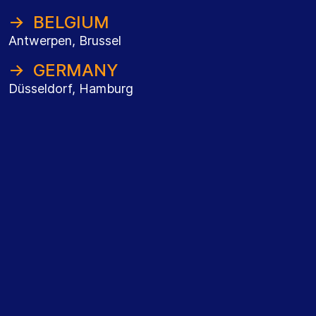
→ BELGIUM
Antwerpen, Brussel
→ GERMANY
Düsseldorf, Hamburg
K
E
Y
T
A
K
E
A
W
A
Y
S
Consistent gross profit growth amid market
headwinds
Enhancing fee earner productivity by leveraging
automation and AI to streamline processes and
maximise impact.