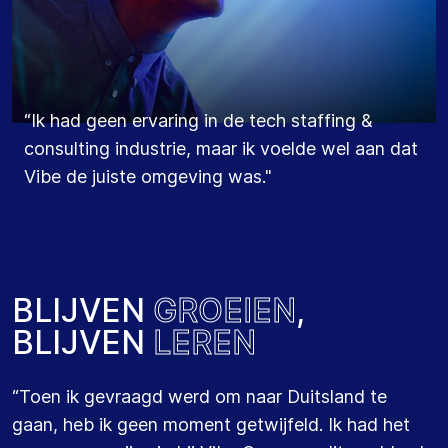
“Ik had geen ervaring in de tech staffing &
“Ik zie Vibe Group Duitsland als een soort
consulting industrie, maar ik voelde wel aan dat
hogesnelheidstrein: we zijn er klaar voor om het
Vibe de juiste omgeving was."
tempo op te voeren.”
BLIJVEN
GROEIEN
,
BLIJVEN
LEREN
“Toen ik gevraagd werd om naar Duitsland te
gaan, heb ik geen moment getwijfeld. Ik had het