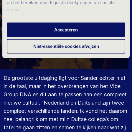
en het bereiken van de juiste doelgroepen op sociale
media.
Wil je dit liever niet? Dan plaatsen we alleen essentiële-
en statistische cookies tijdens je bezoek. Meer weten?
Accepteren
Klik hierboven op 'Details' of lees onze
privacyverklaring
.
Niet-essentiële cookies afwijzen
De grootste uitdaging ligt voor Sander echter niet
in de taal, maar in het overbrengen van het Vibe
Group DNA en dit aan te passen aan een compleet
nieuwe cultuur. “Nederland en Duitsland zijn twee
compleet verschillende landen. Ik vond het daarom
heel belangrijk om met mijn Duitse collega’s om
tafel te gaan zitten en samen te kijken naar wat zij