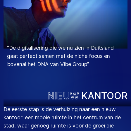
“De digitalisering die we nu zien in Duitsland
“Het fundament staat binnen Vibe Group: nu is
gaat perfect samen met de niche focus en
het tijd voor een frisse wind door Vibe Group
bovenal het DNA van Vibe Group”
Duitsland.”
NIEUW
KANTOOR
De eerste stap is de verhuizing naar een nieuw
kantoor: een mooie ruimte in het centrum van de
stad, waar genoeg ruimte is voor de groei die