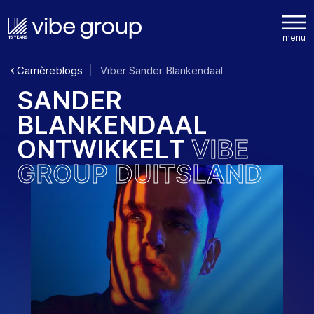
Carrièreblogs
Viber Sander Blankendaal
S
A
N
D
E
R
B
L
A
N
K
E
N
D
A
A
L
O
N
T
W
I
K
K
E
L
T
V
I
B
E
G
R
O
U
P
D
U
I
T
S
L
A
N
D