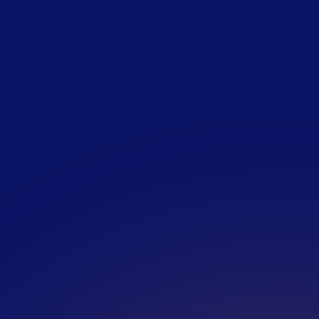
Je studeert aan een hogesc
in de afrondende fase van
Je bent een doorzetter
Je woont in Amsterdam/Ro
omgeving van deze sted
Je bent fulltime beschik
Je bent beschikbaar voor 
je stageperiode
Kan je niet alles afvinken ma
onmogelijke mogelijk te make