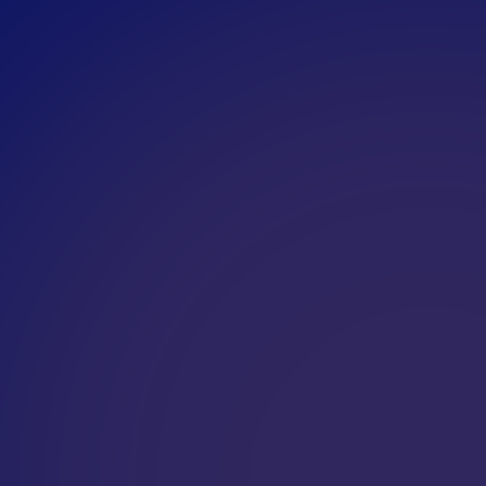
N
J
O
U
e carrière in
ntwikkeling en
 prioriteit.