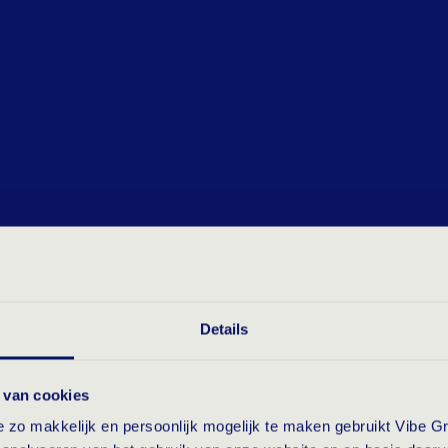
Het benaderen van profe
vacatures
Het voeren van kennismak
competenties en persoonli
ontdekken
Het schrijven- en publice
Details
 van cookies
zo makkelijk en persoonlijk mogelijk te maken gebruikt Vibe Gr
Het is jouw doel om na je st