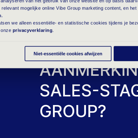
t analyseren van het gebruik van onze website en op basis daar
commerciële sector. Je hebt a
 relevant mogelijke online Vibe Group marketing content, en het 
a.
die altijd die extra mile gaa
laatsen we alleen essentiële- en statistische cookies tijdens je b
je elke kans. En grijpt die!
s onze
privacyverklaring
.
HOE KOM JE
Niet-essentiële cookies afwijzen
AANMERKIN
SALES-STAG
GROUP?
Je spreekt en schrijft go