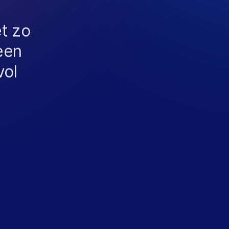
et zo
een
vol
S
A
L
E
S
S