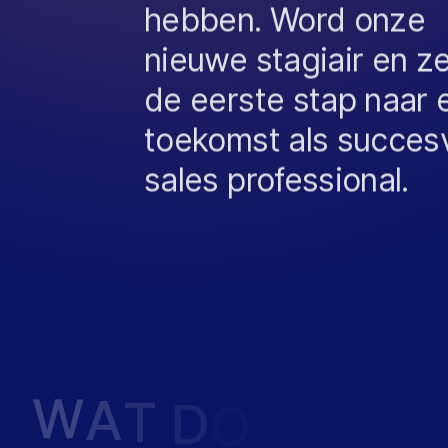
hebben. Word onze
nieuwe stagiair en z
de eerste stap naar 
toekomst als succes
sales professional.
W
A
T
D
O
E
T
E
E
N