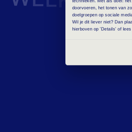
technieken. Met als doel: he
S
K
I
L
doorvoeren, het tonen van zo
L
S
doelgroepen op sociale medi
Wil je dit liever niet? Dan p
hierboven op 'Details' of lee
H
E
B
J
E