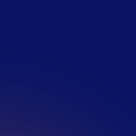
hool of universiteit en bevindt je
 je studie
tterdam, of in de directe
en
baar voor de duur van 5 maanden
een fulltime baan na afronding van
ar heb je het wel in je om het
n? Solliciteer en surprise us?