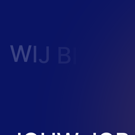
W
I
J
B
I
E
D
E
Je krijgt alle support die nodig is om j
sales een kickstart te geven. Jouw o
succes in recruitment en sales is onze