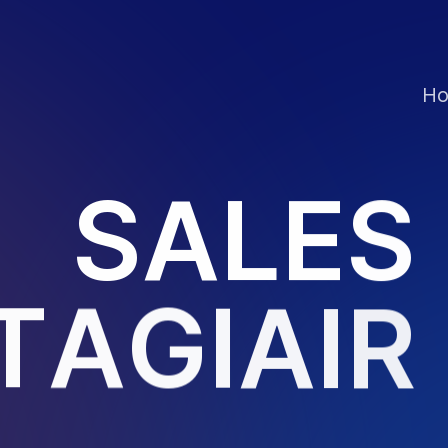
H
S
A
L
E
S
T
A
G
I
A
I
R