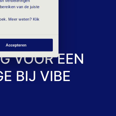
van verbeteringen
ffiniteit met sales. Jij bent iemand
bereiken van de juiste
t. Met jouw commerciële instelling zie
ezoek. Meer weten? Klik
 IN
Accepteren
G VOOR EEN
E BIJ VIBE
ed Nederlands en Engels