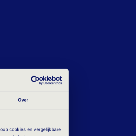
ssionals en hen matchen met
ingsgesprekken om de kwaliteiten,
jkheid van professionals te
ren van vacatureteksten.
Over
oup cookies en vergelijkbare
udie te gaan werken in de