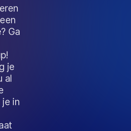
deren
 een
e? Ga
p!
g je
 al
e
je in
gaat