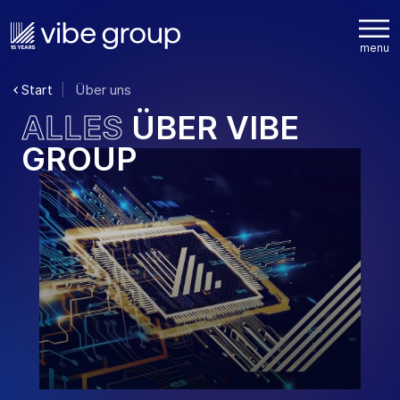
Start
Über uns
A
L
L
E
S
Ü
B
E
R
V
I
B
E
G
R
O
U
P