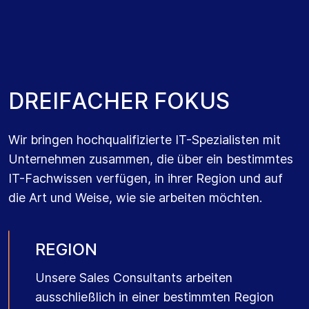
ART DER BESCHÄFTIGUNG
Unsere Sales Consultants sind in zwei
Beschäftigungsmodelle aufgeteilt:
Festanstellung oder Projektbasierte
D
R
E
I
F
A
C
H
E
R
F
O
K
U
S
Unterstützung. Durch diese gezielte
Ausrichtung sind sie stets darüber informiert,
Wir bringen hochqualifizierte IT-Spezialisten mit
welche IT-Fachkräfte verfügbar sind und
Unternehmen zusammen, die über ein bestimmtes
welche Unternehmen offene Stellen zu
IT-Fachwissen verfügen, in ihrer Region und auf
besetzen haben.
die Art und Weise, wie sie arbeiten möchten.
REGION
Unsere Sales Consultants arbeiten
ausschließlich in einer bestimmten Region