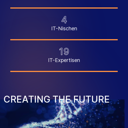
4
IT-Nischen
19
IT-Expertisen
C
R
E
A
T
I
N
G
T
H
E
F
U
T
U
R
E