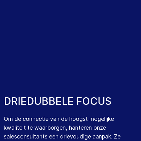
IT- EXPERTISE
Onze sales consultants richten zich enkel op
één IT-expertise. IT-professionals en
organisaties kunnen vertrouwen op hun
diepgaande specialistische kennis om de
zoektocht te versnellen.
D
R
I
E
D
U
B
B
E
L
E
F
O
C
U
S
REGIO
Om de connectie van de hoogst mogelijke
Onze sales consultants werken uitsluitend
kwaliteit te waarborgen, hanteren onze
binnen een bepaalde regio of plaats. Zij
salesconsultants een drievoudige aanpak. Ze
kennen alle IT-professionals en organisaties