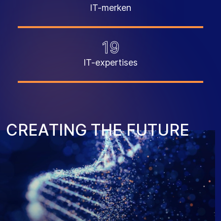
IT-merken
19
IT-expertises
C
R
E
A
T
I
N
G
T
H
E
F
U
T
U
R
E