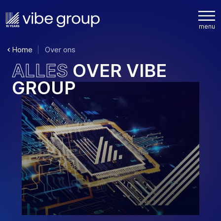
Home
Over ons
A
L
L
E
S
O
V
E
R
V
I
B
E
G
R
O
U
P